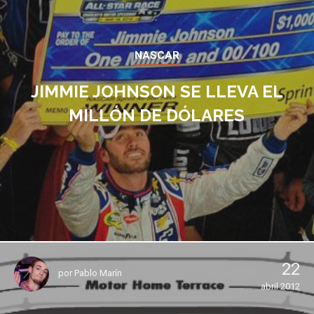
NASCAR
JIMMIE JOHNSON SE LLEVA EL
MILLÓN DE DÓLARES
22
por
Pablo Marín
abril 2012