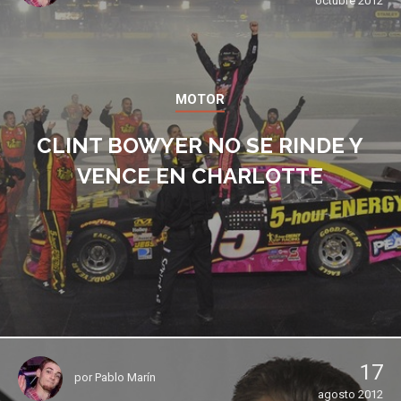
octubre 2012
MOTOR
CLINT BOWYER NO SE RINDE Y
VENCE EN CHARLOTTE
17
por
Pablo Marín
agosto 2012