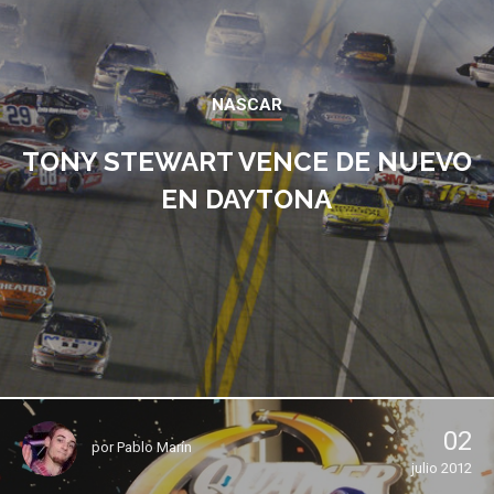
NASCAR
TONY STEWART VENCE DE NUEVO
EN DAYTONA
02
por
Pablo Marín
julio 2012