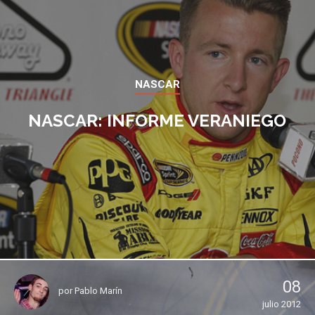
NASCAR
NASCAR: INFORME VERANIEGO
08
por
Pablo Marín
julio 2012