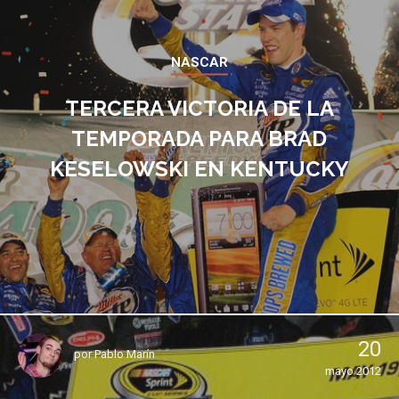
NASCAR
TERCERA VICTORIA DE LA
TEMPORADA PARA BRAD
KESELOWSKI EN KENTUCKY
20
por
Pablo Marín
mayo 2012