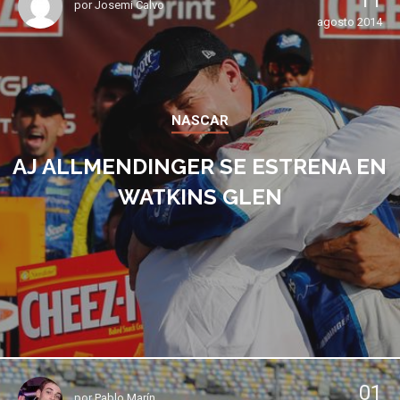
11
por
Josemi Calvo
agosto 2014
NASCAR
AJ ALLMENDINGER SE ESTRENA EN
WATKINS GLEN
01
por
Pablo Marín