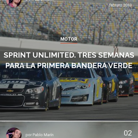
febrero 2013
MOTOR
SPRINT UNLIMITED. TRES SEMANAS
PARA LA PRIMERA BANDERA VERDE
02
por
Pablo Marín