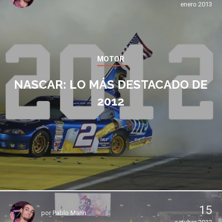
enero 2013
MOTOR
NASCAR: LO MÁS DESTACADO DE
2012
15
por
Pablo Marín