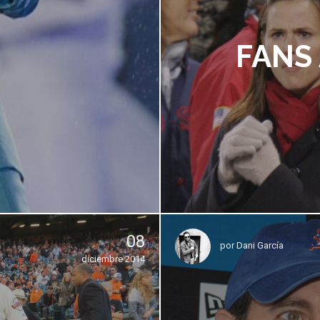
FANS
08
por
Dani García
diciembre 2014