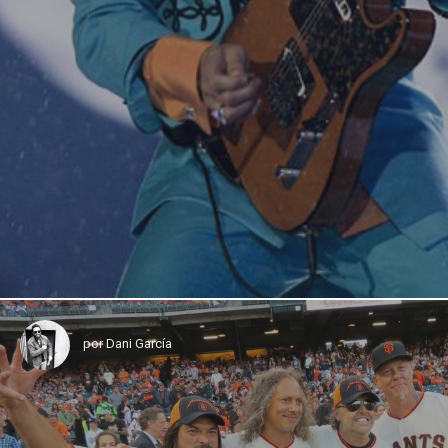
por
Dani García