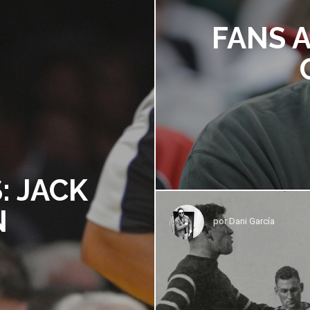
FANS 
: JACK
N
por
Dani García