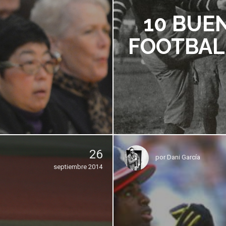
10 BUE
FOOTBALL
26
por
Dani García
septiembre 2014