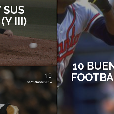
Y SUS
 III)
10 BUE
FOOTBAL
19
septiembre 2014