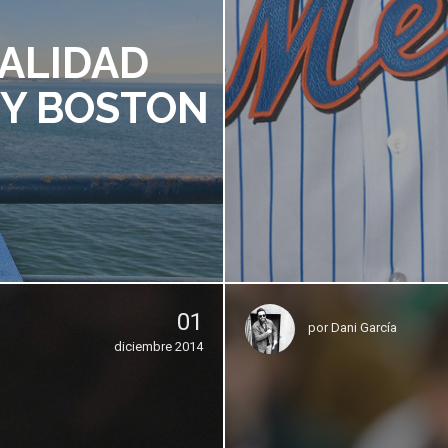
VALIDAD
 Y BOSTON
01
por
Dani García
diciembre 2014