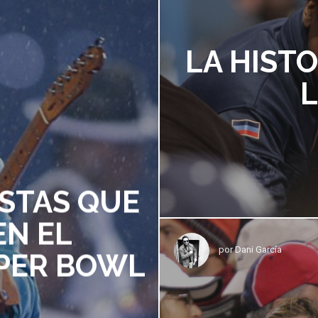
LA HISTO
L
ISTAS QUE
EN EL
por
Dani García
UPER BOWL