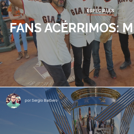
ESPECIALES
FANS ACÉRRIMOS: M
por
Sergio Barbero