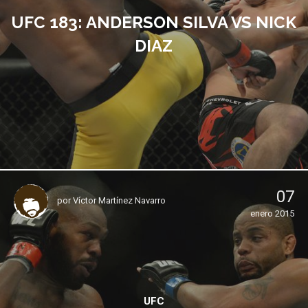
UFC 183: ANDERSON SILVA VS NICK
DIAZ
07
por
Víctor Martínez Navarro
enero 2015
UFC