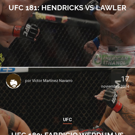
UFC 181: HENDRICKS VS LAWLER
17
por
Víctor Martínez Navarro
noviembre 2014
UFC