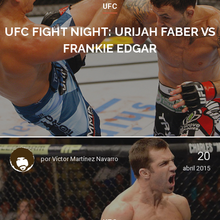
UFC
UFC FIGHT NIGHT: URIJAH FABER VS
FRANKIE EDGAR
20
por
Víctor Martínez Navarro
abril 2015