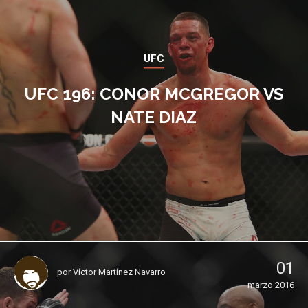
UFC
UFC 196: CONOR MCGREGOR VS
NATE DIAZ
01
por
Víctor Martínez Navarro
marzo 2016