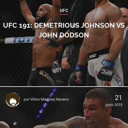
UFC
UFC 191: DEMETRIOUS JOHNSON VS
JOHN DODSON
21
por
Víctor Martínez Navarro
junio 2015