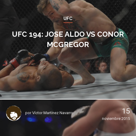
UFC
UFC 194: JOSE ALDO VS CONOR
MCGREGOR
15
por
Víctor Martínez Navarro
noviembre 2015