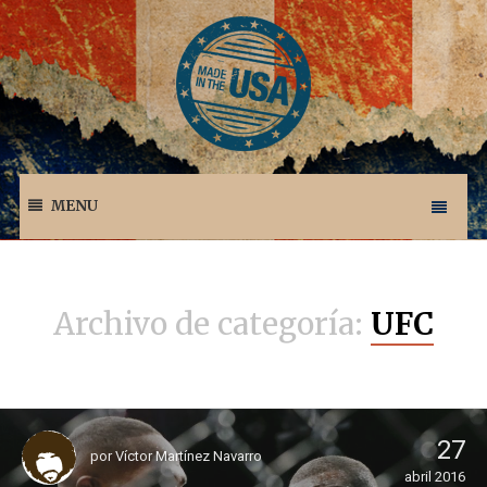
MENU
Archivo de categoría:
UFC
27
por
Víctor Martínez Navarro
abril 2016