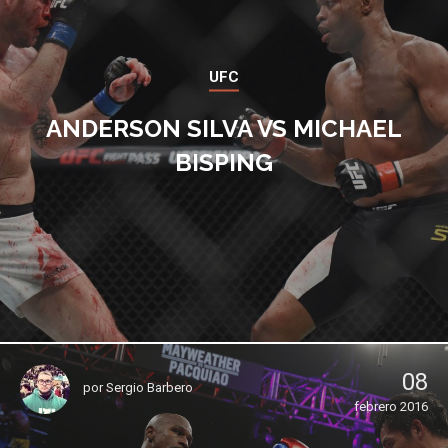
UFC
ANDERSON SILVA VS MICHAEL
BISPING
08
por
Sergio Barbero
febrero 2016