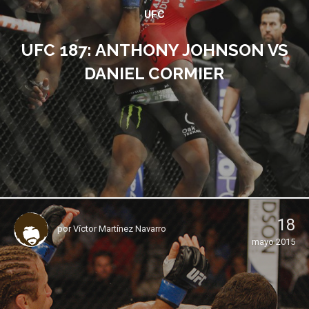
UFC
UFC 187: ANTHONY JOHNSON VS
DANIEL CORMIER
18
por
Víctor Martínez Navarro
mayo 2015