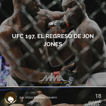
UFC
UFC 197, EL REGRESO DE JON
JONES
18
por
Víctor Martínez Navarro
abril 2016