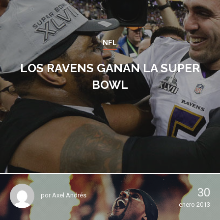
NFL
LOS RAVENS GANAN LA SUPER
BOWL
30
por
Axel Andrés
enero 2013