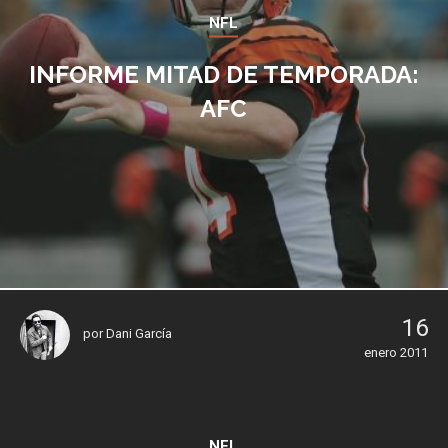
NFL
INFORME MITAD DE TEMPORADA:
AFC
16
por
Dani García
enero 2011
NFL