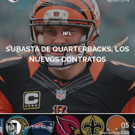
agosto 2014
NFL
SUBASTA DE QUARTERBACKS, LOS
NUEVOS CONTRATOS
05
por
Dani García
septiembre 2013