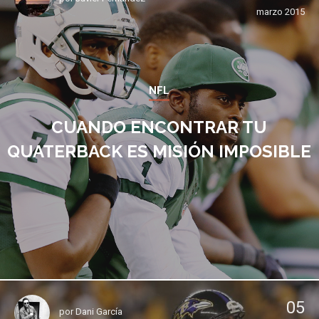
marzo 2015
NFL
CUANDO ENCONTRAR TU
QUATERBACK ES MISIÓN IMPOSIBLE
05
por
Dani García