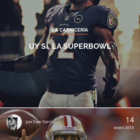
LA CARNICERÍA
UY SÍ, LA SUPERBOWL
14
por
Dani García
enero 2013