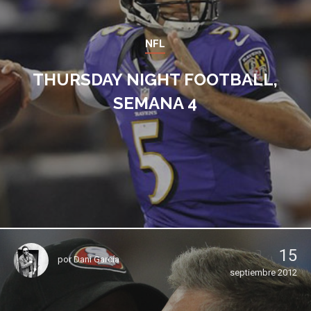
NFL
THURSDAY NIGHT FOOTBALL,
SEMANA 4
15
por
Dani García
septiembre 2012