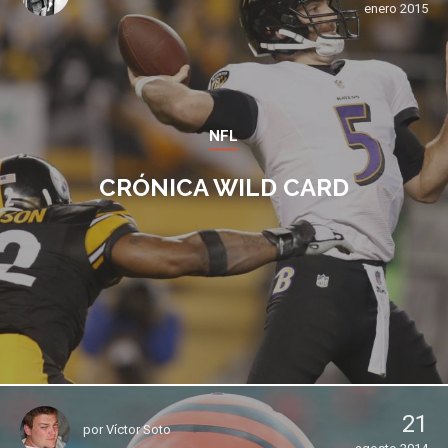
enero 2015
NFL
CRÓNICA WILD CARD
21
por
Víctor Soto