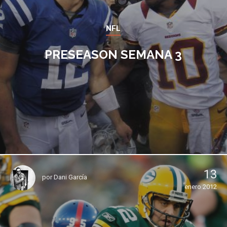
NFL
PRESEASON SEMANA 3
13
por
Dani García
enero 2012