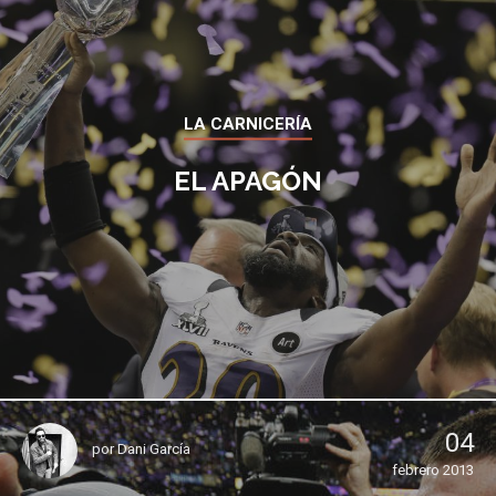
LA CARNICERÍA
EL APAGÓN
04
por
Dani García
febrero 2013