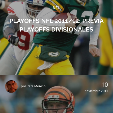
NFL
PLAYOFFS NFL 2011/12: PREVIA
PLAYOFFS DIVISIONALES
10
por
Rafa Moreno
noviembre 2011