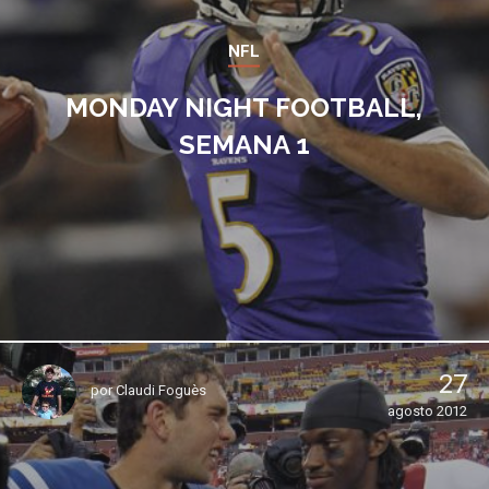
NFL
MONDAY NIGHT FOOTBALL,
SEMANA 1
27
por
Claudi Foguès
agosto 2012