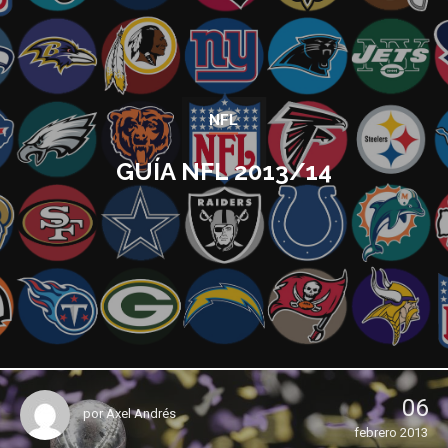
NFL
GUÍA NFL 2013/14
06
por
Axel Andrés
febrero 2013