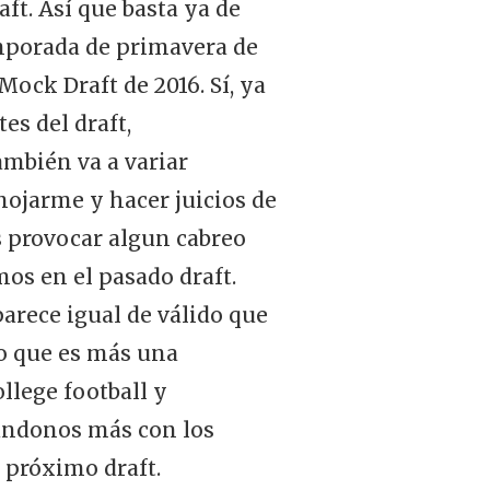
ft. Así que basta ya de
emporada de primavera de
Mock Draft de 2016. Sí, ya
es del draft,
ambién va a variar
mojarme y hacer juicios de
s provocar algun cabreo
os en el pasado draft.
parece igual de válido que
no que es más una
llege football y
dándonos más con los
 próximo draft.