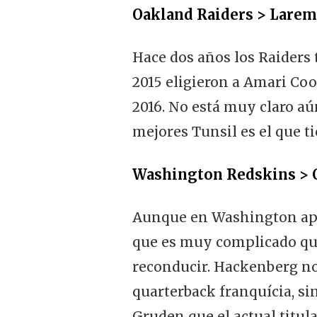
Oakland Raiders > Larem
Hace dos años los Raiders 
2015 eligieron a Amari Coo
2016. No está muy claro aú
mejores Tunsil es el que t
Washington Redskins > C
Aunque en Washington apar
que es muy complicado que 
reconducir. Hackenberg no 
quarterback franquícia, si
Gruden que el actual titula