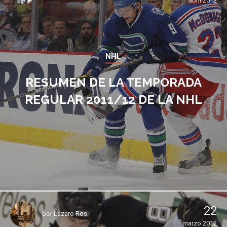
abril 2012
NHL
RESUMEN DE LA TEMPORADA
REGULAR 2011/12 DE LA NHL
22
por
Lázaro Ros
marzo 2012