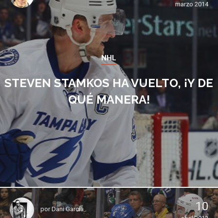
marzo 2014
NHL
STEVEN STAMKOS HA VUELTO, ¡Y DE
QUÉ MANERA!
10
por
Dani García