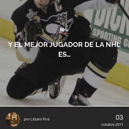
NHL
Y EL MEJOR JUGADOR DE LA NHL
ES…
03
por
Lázaro Ros
octubre 2011