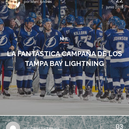
22
por
Marc Andrés
junio 2015
NHL
LA FANTÁSTICA CAMPAÑA DE LOS
TAMPA BAY LIGHTNING
03
por
David Santamaría