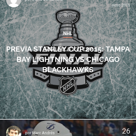
junio 2015
NHL
PREVIA STANLEY CUP 2015: TAMPA
BAY LIGHTNING VS CHICAGO
BLACKHAWKS
26
por
Marc Andrés