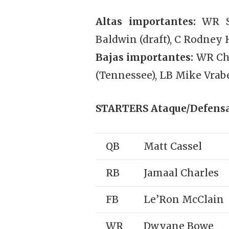
Altas importantes:
WR S
Baldwin (draft), C Rodney 
Bajas importantes:
WR Chr
(Tennessee), LB Mike Vrabe
STARTERS Ataque/Defensa
QB
Matt Cassel
RB
Jamaal Charles
FB
Le’Ron McClain
WR
Dwyane Bowe