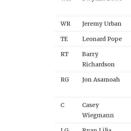
WR
Jeremy Urban
TE
Leonard Pope
RT
Barry
Richardson
RG
Jon Asamoah
C
Casey
Wiegmann
LG
Ryan Lilja