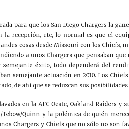
rada para que los San Diego Chargers la ganen
n la recepción, etc, lo normal es que el equi
ndes cosas desde Missouri con los Chiefs, má
prendiendo a unos Chargers que pensaban que n
r semejante éxito, todo dependerá del rend
an semejante actuación en 2010. Los Chiefs 
do, de ahí que se reduzcan sus posibilidades d
lavados en la AFC Oeste, Oakland Raiders y su
Tebow/Quinn y la polémica de quién merece 
 unos Chargers y Chiefs que no sólo no son fav