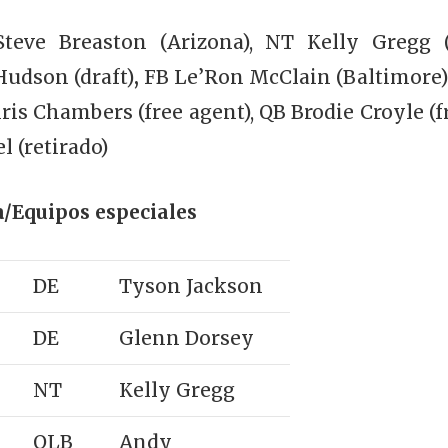
teve Breaston (Arizona), NT Kelly Gregg 
Hudson (draft)
,
FB Le’Ron McClain (Baltimore)
is Chambers (free agent), QB Brodie Croyle (f
l (retirado)
/Equipos especiales
DE
Tyson Jackson
DE
Glenn Dorsey
NT
Kelly Gregg
OLB
Andy