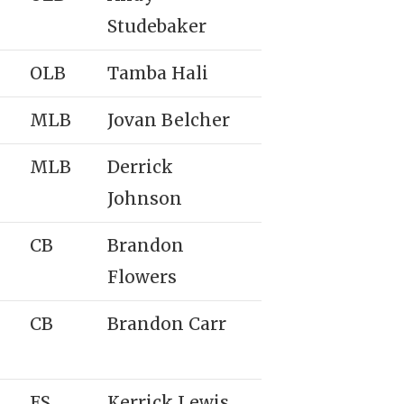
Studebaker
OLB
Tamba Hali
MLB
Jovan Belcher
MLB
Derrick
Johnson
CB
Brandon
Flowers
CB
Brandon Carr
FS
Kerrick Lewis