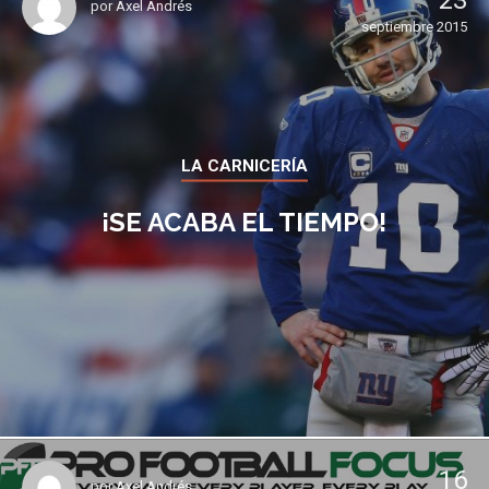
23
por
Axel Andrés
septiembre 2015
LA CARNICERÍA
¡SE ACABA EL TIEMPO!
16
por
Axel Andrés