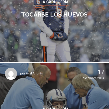
LA CARNICERÍA
TOCARSE LOS HUEVOS
17
por
Axel Andrés
diciembre 2014
LA CARNICERÍA