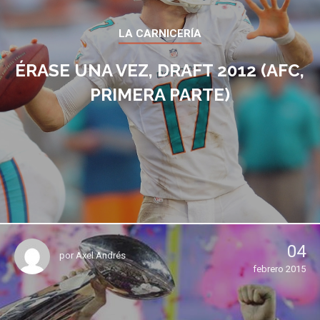
LA CARNICERÍA
ÉRASE UNA VEZ, DRAFT 2012 (AFC,
PRIMERA PARTE)
04
por
Axel Andrés
febrero 2015