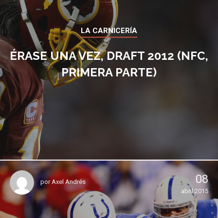
LA CARNICERÍA
ÉRASE UNA VEZ, DRAFT 2012 (NFC,
PRIMERA PARTE)
08
por
Axel Andrés
abril 2015