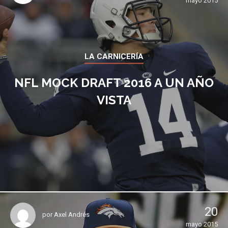
mayo 2015
LA CARNICERÍA
NFL MOCK DRAFT 2016 A UN AÑO
VISTA
20
por
Axel Andrés
mayo 2015