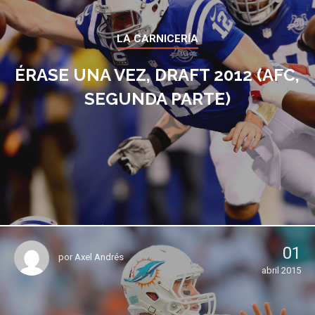
LA CARNICERÍA
ÉRASE UNA VEZ, DRAFT 2012 (AFC,
SEGUNDA PARTE)
01
por
Axel Andrés
abril 2015