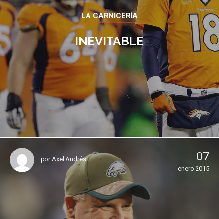
LA CARNICERÍA
INEVITABLE
07
por
Axel Andrés
enero 2015