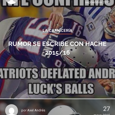
septiembre 2015
LA CARNICERÍA
RUMOR SE ESCRIBE CON HACHE
2015/16
27
por
Axel Andrés