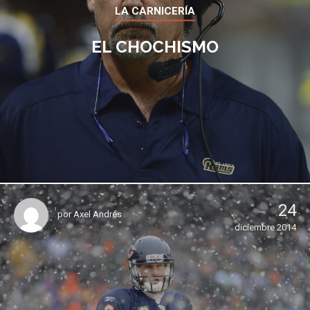
LA CARNICERÍA
EL CHOCHISMO
24
por
Axel Andrés
diciembre 2014