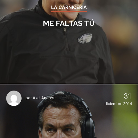
LA CARNICERÍA
ME FALTAS TÚ
31
por
Axel Andrés
diciembre 2014