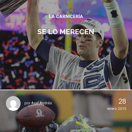
LA CARNICERÍA
SE LO MERECEN
28
por
Axel Andrés
enero 2015