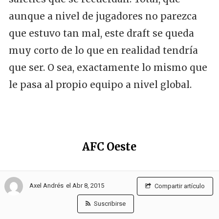
aunque a nivel de jugadores no parezca
que estuvo tan mal, este draft se queda
muy corto de lo que en realidad tendría
que ser. O sea, exactamente lo mismo que
le pasa al propio equipo a nivel global.
AFC Oeste
Denver Broncos
el Abr 8, 2015
Axel Andrés
Compartir artículo
Suscribirse
Ronda 2, Pick 4 (36): Derek Wolfe (DT,