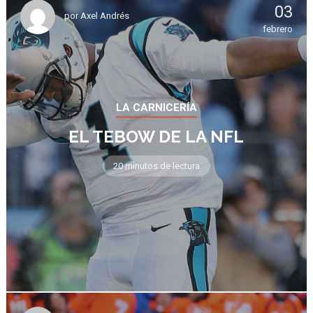
03
por
Axel Andrés
febrero
LA CARNICERÍA
EL TEBOW DE LA NFL
20 minutos de lectura