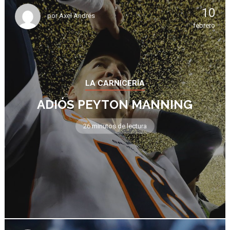
10
por
Axel Andrés
febrero
LA CARNICERÍA
ADIÓS PEYTON MANNING
26 minutos de lectura