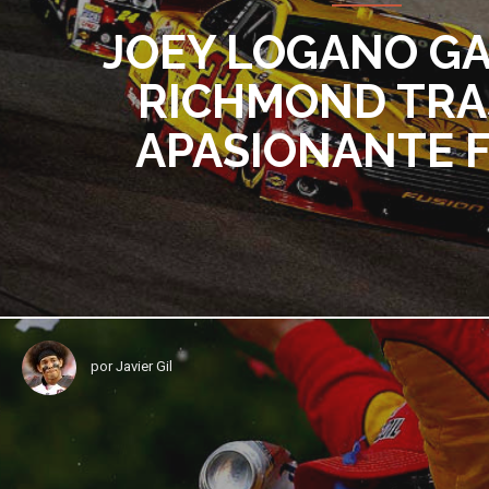
JOEY LOGANO G
RICHMOND TRA
APASIONANTE F
por
Javier Gil