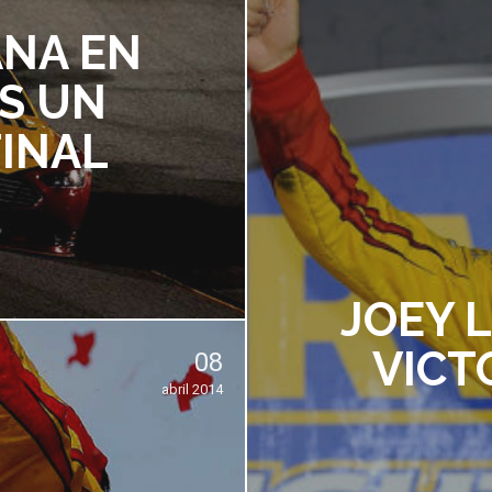
ANA EN
S UN
INAL
JOEY 
VICT
08
abril 2014