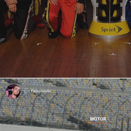
por
Pablo Marín
MOTOR