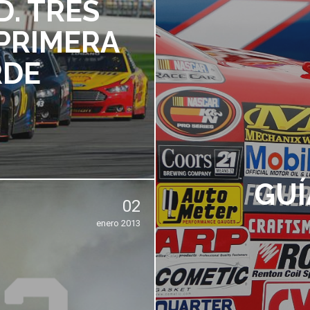
D. TRES
PRIMERA
RDE
GUÍ
02
enero 2013