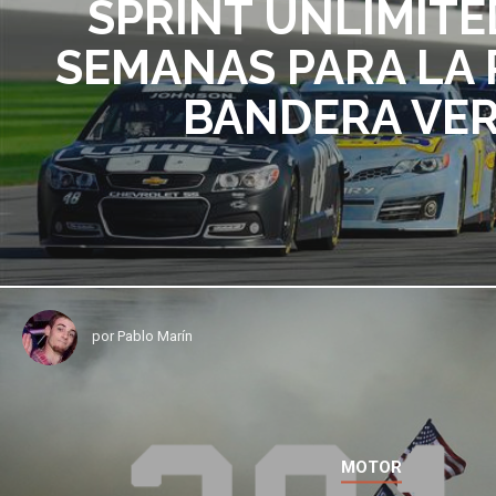
SPRINT UNLIMITE
SEMANAS PARA LA 
BANDERA VE
por
Pablo Marín
MOTOR