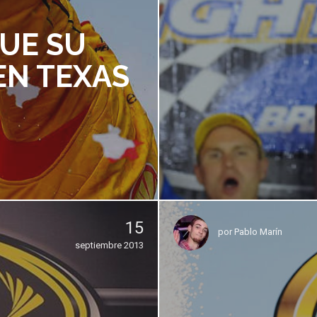
UE SU
EN TEXAS
15
por
Pablo Marín
septiembre 2013