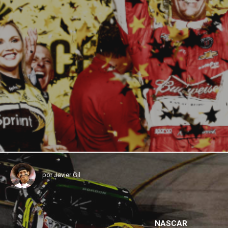
por
Javier Gil
NASCAR