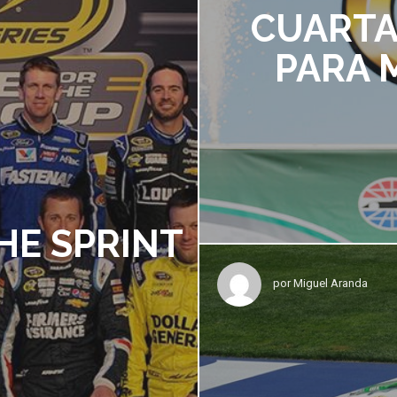
CUARTA
PARA 
HE SPRINT
por
Miguel Aranda