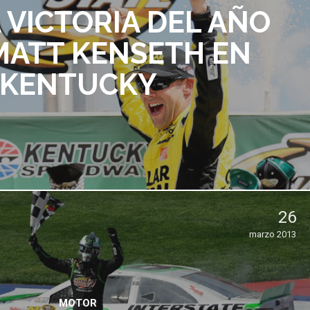
 VICTORIA DEL AÑO
MATT KENSETH EN
KENTUCKY
26
marzo 2013
MOTOR