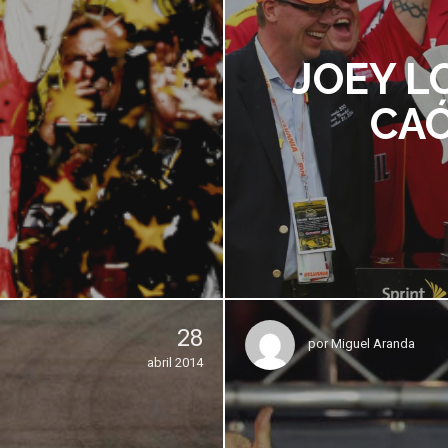
JOEY L
CAÓ
28
por
Miguel Aranda
abril 2014