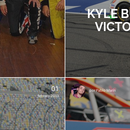
KYLE B
VICT
01
por
Pablo Marín
febrero 2013