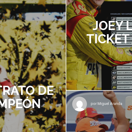
JOEY 
TICKET
TRATO DE
AMPEÓN
por
Miguel Aranda