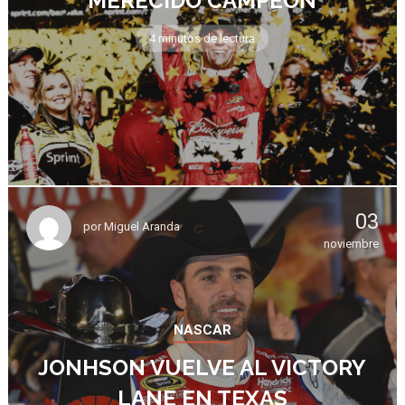
MERECIDO CAMPEÓN
4 minutos de lectura
03
por
Miguel Aranda
noviembre
NASCAR
JONHSON VUELVE AL VICTORY
LANE EN TEXAS