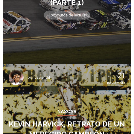
(PARTE 1)
15 minutos de lectura
21
por
Javier Gil
noviembre
NASCAR
KEVIN HARVICK, RETRATO DE UN