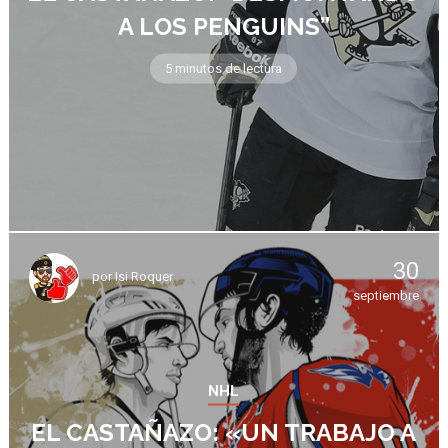
A LOS PENGUINS”
5 minutos de lectura
30
por
Isi Roquer
septiembre
NHL
EL CASTAÑAZO: «UN TRABAJO A