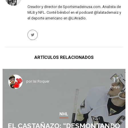
Creador y director de Sportsmadeinusa.com. Analista de
MLB y NFL. Conté béisbol en el podcast @lalatademaiz y
el deporte americano en @LIAradio.
ARTÍCULOS RELACIONADOS
11
por
Isi Roquer
mayo
NHL
EL CASTAÑAZO: “DESMONTANDO