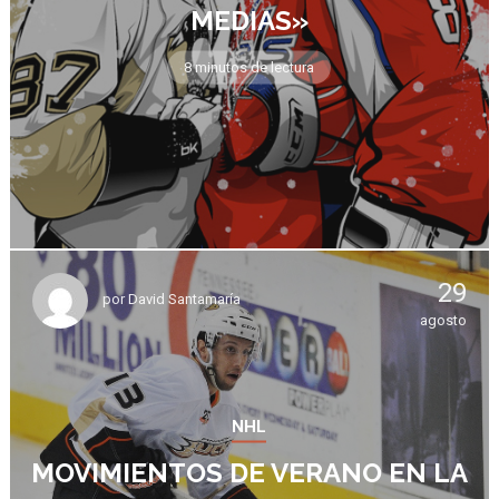
MEDIAS»
8 minutos de lectura
29
por
David Santamaría
agosto
NHL
MOVIMIENTOS DE VERANO EN LA