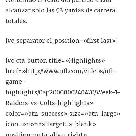
alcanzar solo las 93 yardas de carrera
totales.
[vc_separator el_position=»first last»]
[vc_cta_button title=»Highlights»
href=»http://www.nfl.com/videos/nfl-
game-
highlights/0ap2000000240470/Week-1-
Raiders-vs-Colts-highlights»
color=»btn-success» size=»btn-large»
icon=»none» target=»_blank»
position=»cta_align_right»