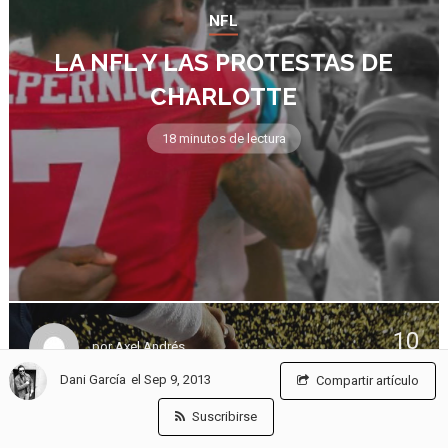
NFL
LA NFL Y LAS PROTESTAS DE
CHARLOTTE
18 minutos de lectura
10
por
Axel Andrés
febrero
el Sep 9, 2013
Dani García
Compartir artículo
Suscribirse