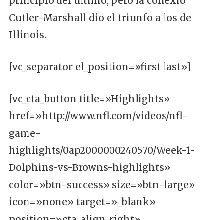
principio del último, pero la conexió
Cutler-Marshall dio el triunfo a los de
Illinois.
[vc_separator el_position=»first last»]
[vc_cta_button title=»Highlights»
href=»http://www.nfl.com/videos/nfl-
game-
highlights/0ap2000000240570/Week-1-
Dolphins-vs-Browns-highlights»
color=»btn-success» size=»btn-large»
icon=»none» target=»_blank»
position=»cta_align_right»