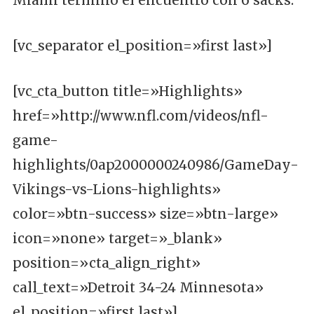
Miami terminó el encuentro con 6 sacks.
[vc_separator el_position=»first last»]
[vc_cta_button title=»Highlights»
href=»http://www.nfl.com/videos/nfl-
game-
highlights/0ap2000000240986/GameDay-
Vikings-vs-Lions-highlights»
color=»btn-success» size=»btn-large»
icon=»none» target=»_blank»
position=»cta_align_right»
call_text=»Detroit 34-24 Minnesota»
el_position=»first last»]