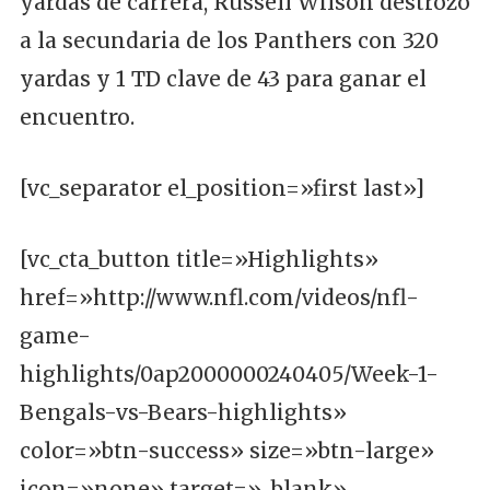
yardas de carrera, Russell Wilson destrozó
a la secundaria de los Panthers con 320
yardas y 1 TD clave de 43 para ganar el
encuentro.
[vc_separator el_position=»first last»]
[vc_cta_button title=»Highlights»
href=»http://www.nfl.com/videos/nfl-
game-
highlights/0ap2000000240405/Week-1-
Bengals-vs-Bears-highlights»
color=»btn-success» size=»btn-large»
icon=»none» target=»_blank»