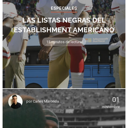
ESPECIALES
LAS LISTAS NEGRAS DEL
ESTABLISHMENT AMERICANO
15 minutos de lectura
01
por
Carles Maronda
noviembre