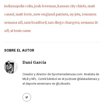
indianapolis colts
,
josh freeman
,
kansas city chiefs
,
matt
cassel
,
matt forte
,
new england patriots
,
ny jets
,
resumen
semana nfl
,
sam bradford
,
san diego chargers
,
semana 16
nfl
,
st louis rams
SOBRE EL AUTOR
Dani García
Creador y director de Sportsmadeinusa.com. Analista de
MLB y NFL. Conté béisbol en el podcast @lalatademaiz y
el deporte americano en @LIAradio.