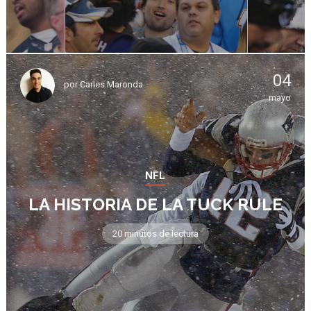
04
por
Carles Maronda
mayo
NFL
LA HISTORIA DE LA TUCK RULE
20 minutos de lectura