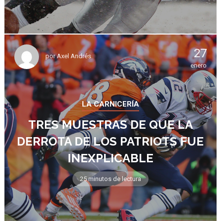
27
por
Axel Andrés
enero
LA CARNICERÍA
TRES MUESTRAS DE QUE LA
DERROTA DE LOS PATRIOTS FUE
INEXPLICABLE
25 minutos de lectura