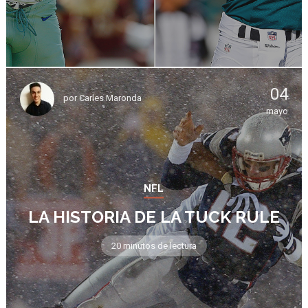
04
por
Carles Maronda
mayo
NFL
LA HISTORIA DE LA TUCK RULE
20 minutos de lectura