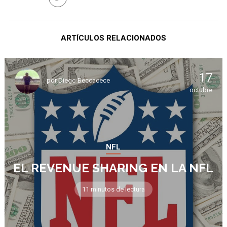
ARTÍCULOS RELACIONADOS
17
por
Diego Beccacece
octubre
NFL
EL REVENUE SHARING EN LA NFL
11 minutos de lectura