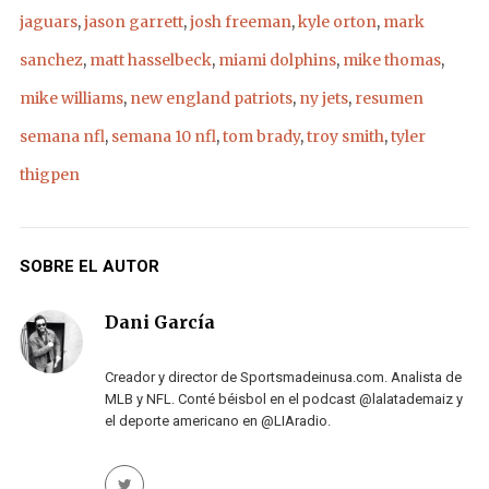
jaguars
,
jason garrett
,
josh freeman
,
kyle orton
,
mark
sanchez
,
matt hasselbeck
,
miami dolphins
,
mike thomas
,
mike williams
,
new england patriots
,
ny jets
,
resumen
semana nfl
,
semana 10 nfl
,
tom brady
,
troy smith
,
tyler
thigpen
SOBRE EL AUTOR
Dani García
Creador y director de Sportsmadeinusa.com. Analista de
MLB y NFL. Conté béisbol en el podcast @lalatademaiz y
el deporte americano en @LIAradio.