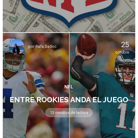
25
por
Rafa Sadoc
octubre
NFL
ENTRE ROOKIES ANDA EL JUEGO
13 minutos de lectura