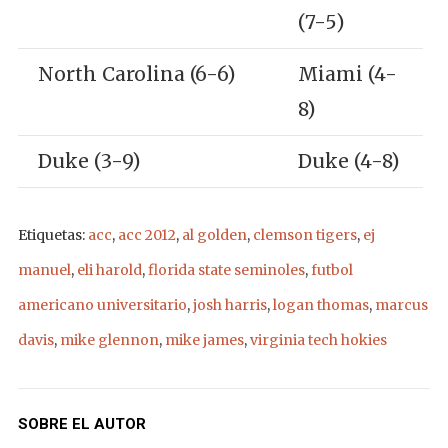
(7-5)
North Carolina (6-6)
Miami (4-
8)
Duke (3-9)
Duke (4-8)
Etiquetas:
acc
,
acc 2012
,
al golden
,
clemson tigers
,
ej
manuel
,
eli harold
,
florida state seminoles
,
futbol
americano universitario
,
josh harris
,
logan thomas
,
marcus
davis
,
mike glennon
,
mike james
,
virginia tech hokies
SOBRE EL AUTOR