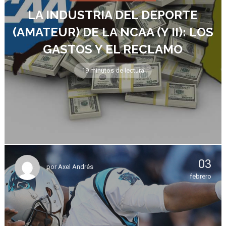
LA INDUSTRIA DEL DEPORTE
(AMATEUR) DE LA NCAA (Y II): LOS
GASTOS Y EL RECLAMO
19 minutos de lectura
03
por
Axel Andrés
febrero