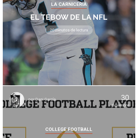
LA CARNICERÍA
EL TEBOW DE LA NFL
20 minutos de lectura
30
por
Dani García
diciembre
COLLEGE FOOTBALL