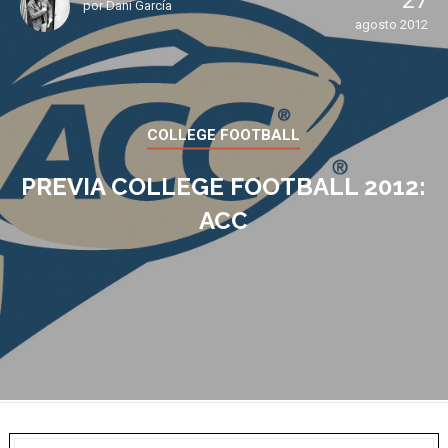
27
por
Dani García
agosto 2012
COLLEGE FOOTBALL
PREVIA COLLEGE FOOTBALL 2012:
ACC