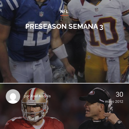
NFL
PRESEASON SEMANA 3
30
por
Axel Andrés
mayo 2012