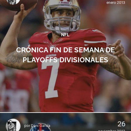
enero 2013
NFL
CRÓNICA FIN DE SEMANA DE
PLAYOFFS DIVISIONALES
26
por
Dani García