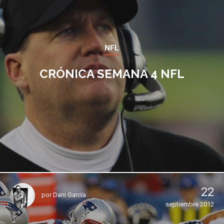
NFL
CRÓNICA SEMANA 4 NFL
22
por
Dani García
septiembre 2012