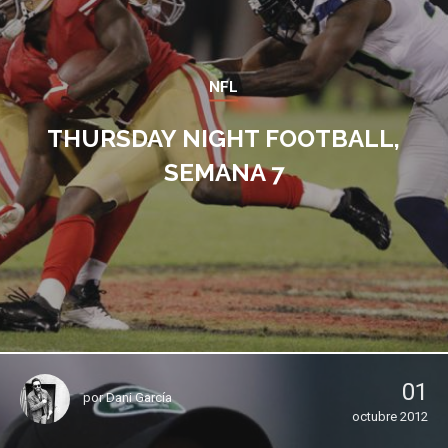
NFL
THURSDAY NIGHT FOOTBALL,
SEMANA 7
01
por
Dani García
octubre 2012