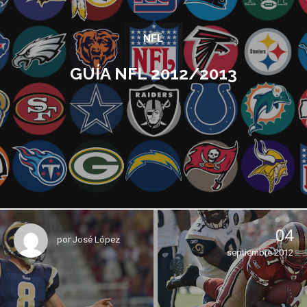
NFL
GUÍA NFL 2012/2013
04
por
José López
septiembre 2012