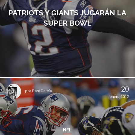
PATRIOTS Y GIANTS JUGARÁN LA
SUPER BOWL
20
por
Dani García
enero 2012
NFL