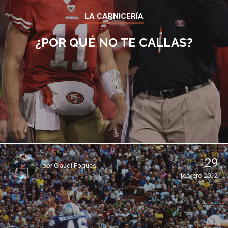
LA CARNICERÍA
¿POR QUÉ NO TE CALLAS?
29
por
Claudi Foguès
febrero 2012