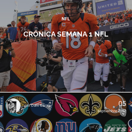
NFL
CRÓNICA SEMANA 1 NFL
05
por
Dani García
septiembre 2012