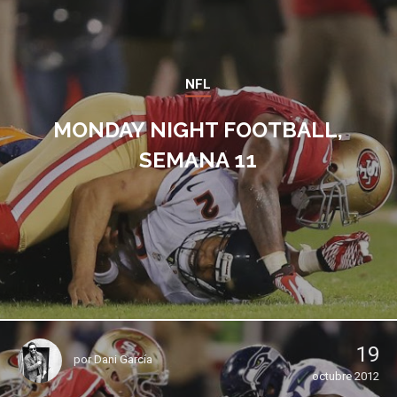
NFL
MONDAY NIGHT FOOTBALL,
SEMANA 11
19
por
Dani García
octubre 2012