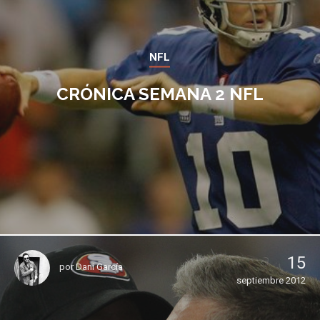
NFL
CRÓNICA SEMANA 2 NFL
15
por
Dani García
septiembre 2012