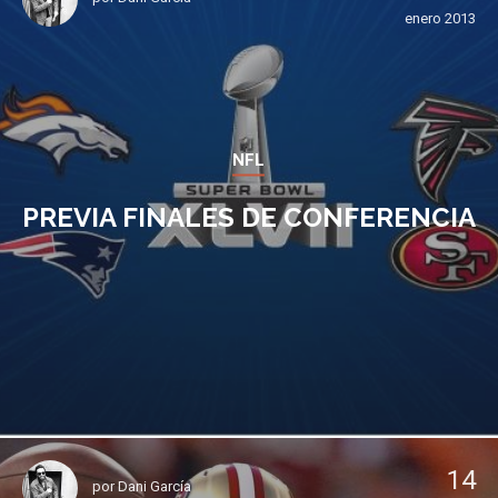
enero 2013
NFL
PREVIA FINALES DE CONFERENCIA
14
por
Dani García