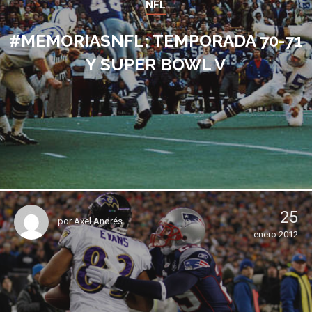
NFL
#MEMORIASNFL: TEMPORADA 70-71
Y SUPER BOWL V
25
por
Axel Andrés
enero 2012