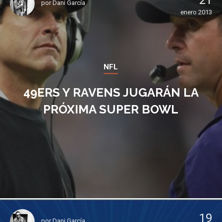
21
por
Dani García
enero 2013
NFL
49ERS Y RAVENS JUGARÁN LA
PRÓXIMA SUPER BOWL
19
por
Dani García