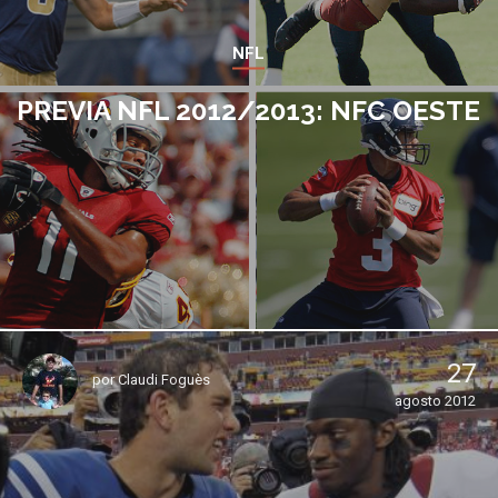
NFL
PREVIA NFL 2012/2013: NFC OESTE
27
por
Claudi Foguès
agosto 2012