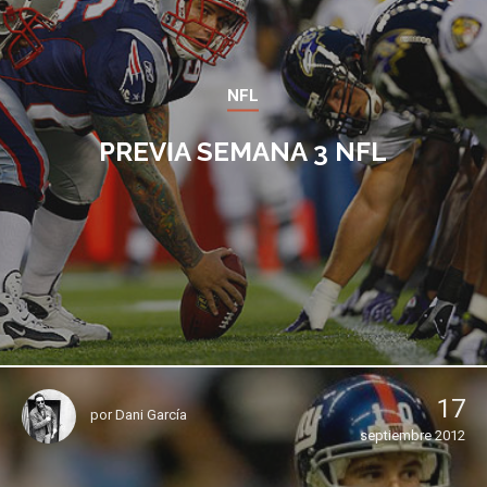
NFL
PREVIA SEMANA 3 NFL
17
por
Dani García
septiembre 2012