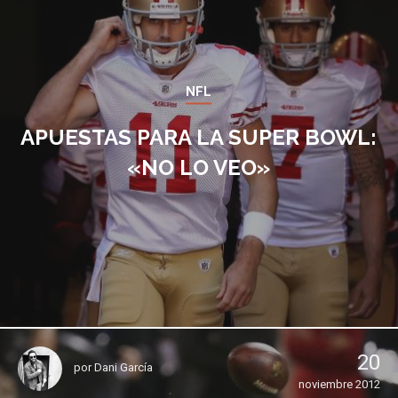
NFL
APUESTAS PARA LA SUPER BOWL:
«NO LO VEO»
20
por
Dani García
noviembre 2012