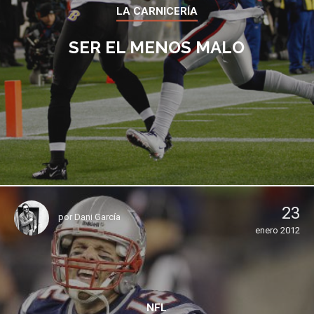
LA CARNICERÍA
SER EL MENOS MALO
23
por
Dani García
enero 2012
NFL