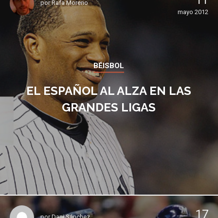
11
por
Rafa Moreno
mayo 2012
BÉISBOL
EL ESPAÑOL AL ALZA EN LAS
GRANDES LIGAS
17
por
Dani Sánchez