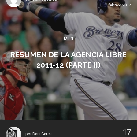
febrero 2012
MLB
RESUMEN DE LA AGENCIA LIBRE
2011-12 (PARTE II)
17
por
Dani García