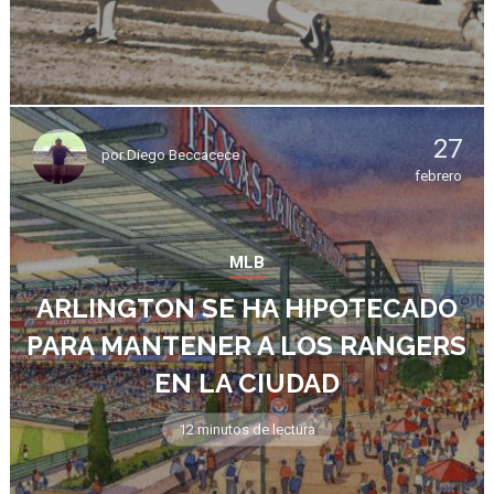
27
por
Diego Beccacece
febrero
MLB
ARLINGTON SE HA HIPOTECADO
PARA MANTENER A LOS RANGERS
EN LA CIUDAD
12 minutos de lectura