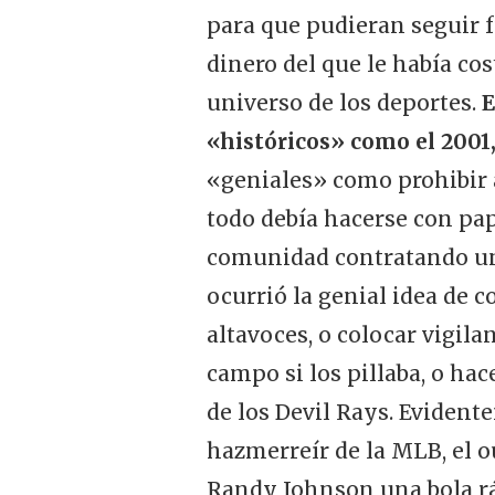
para que pudieran seguir 
dinero del que le había co
universo de los deportes.
E
«históricos» como el 2001,
«geniales» como prohibir a
todo debía hacerse con pap
comunidad contratando una
ocurrió la genial idea de c
altavoces, o colocar vigil
campo si los pillaba, o ha
de los Devil Rays. Evident
hazmerreír de la MLB, el ou
Randy Johnson una bola ráp