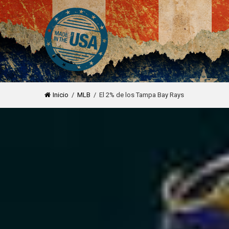
Inicio
/
MLB
/ El 2% de los Tampa Bay Rays