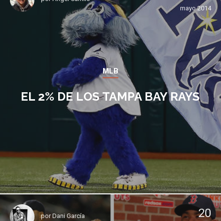
mayo 2014
MLB
EL 2% DE LOS TAMPA BAY RAYS
20
por
Dani García