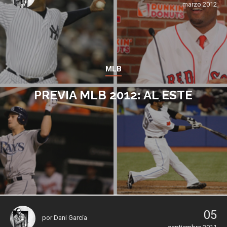
marzo 2012
MLB
PREVIA MLB 2012: AL ESTE
05
por
Dani García