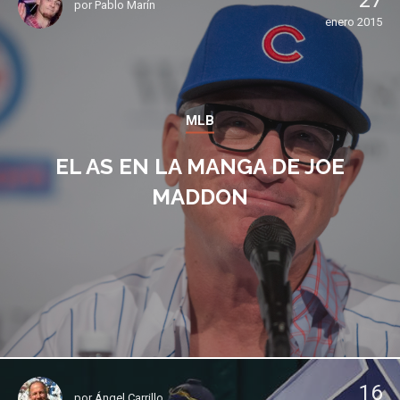
27
por
Pablo Marín
enero 2015
MLB
EL AS EN LA MANGA DE JOE
MADDON
16
por
Ángel Carrillo