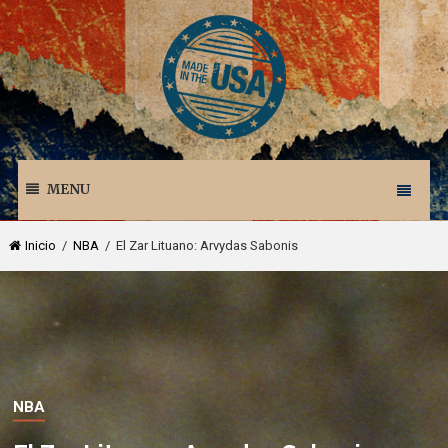
MENU
Inicio
/
NBA
/ El Zar Lituano: Arvydas Sabonis
NBA