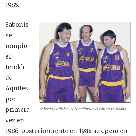
1985.
Sabonis
se
rompió
el
tendón
de
Aquiles
por
primera
Sabonis, Corbalán y Chomičius en el Fórum Valladolid.
vez en
1986, posteriormente en 1988 se operó en