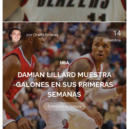
14
por
Charlie Encinas
noviembre
NBA
DAMIAN LILLARD MUESTRA
GALONES EN SUS PRIMERAS
SEMANAS
5 minutos de lectura