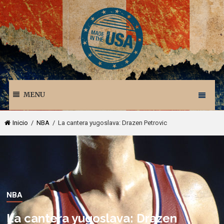
MENU
Inicio
/
NBA
/ La cantera yugoslava: Drazen Petrovic
NBA
La cantera yugoslava: Drazen