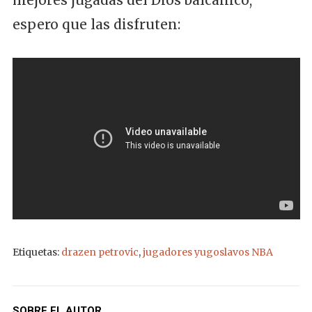
mejores jugadas del Dios balcánico,
espero que las disfruten:
Etiquetas:
drazen petrovic
,
jugadores yugoslavos NBA
SOBRE EL AUTOR