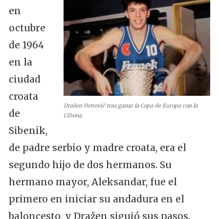
en
octubre
de 1964
en la
ciudad
croata
Dražen Petrović tras ganar la Copa de Europa con la
de
Cibona.
Sibenik,
de padre serbio y madre croata, era el
segundo hijo de dos hermanos. Su
hermano mayor, Aleksandar, fue el
primero en iniciar su andadura en el
baloncesto, y Dražen siguió sus pasos.