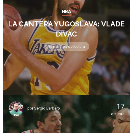
NBA
LA CANTERA YUGOSLAVA: VLADE
DIVAC
10 minutos de lectura
17
por
Sergio Barbero
octubre