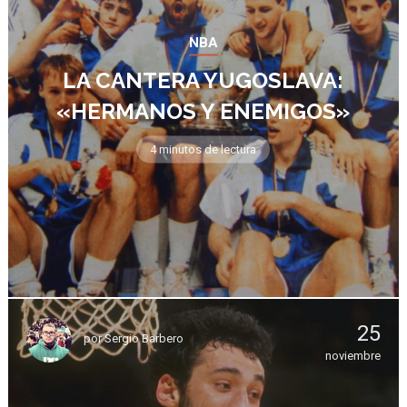
NBA
LA CANTERA YUGOSLAVA:
«HERMANOS Y ENEMIGOS»
4 minutos de lectura
25
por
Sergio Barbero
noviembre