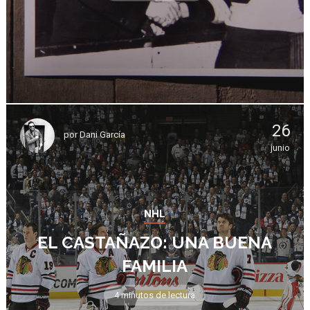
26
por
Dani García
junio
NHL
EL CASTAÑAZO: UNA BUENA
FAMILIA
4 minutos de lectura