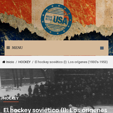
MENU
Inicio
/
HOCKEY
/ El hockey soviético (I): Los orígenes (1930’s-1953)
HOCKEY
El hockey soviético (I): Los orígenes