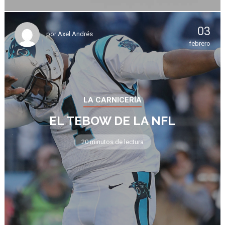
03
por
Axel Andrés
febrero
LA CARNICERÍA
EL TEBOW DE LA NFL
20 minutos de lectura