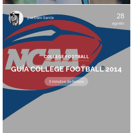
28
por
Dani García
agosto
COLLEGE FOOTBALL
GUÍA COLLEGE FOOTBALL 2014
3 minutos de lectura