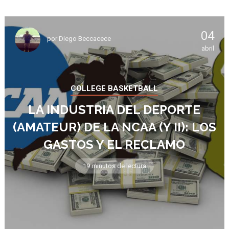
04
por
Diego Beccacece
abril
COLLEGE BASKETBALL
LA INDUSTRIA DEL DEPORTE
(AMATEUR) DE LA NCAA (Y II): LOS
GASTOS Y EL RECLAMO
19 minutos de lectura