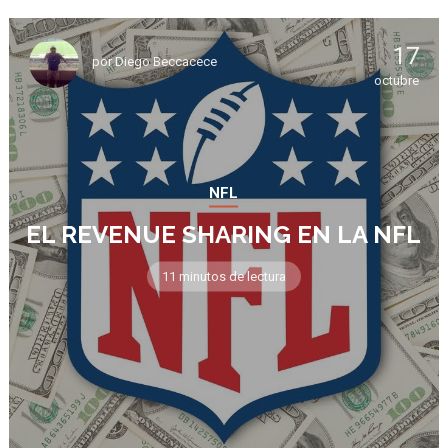
17
por
Diego Beccacece
octubre
NFL
EL REVENUE SHARING EN LA NFL
11 minutos de lectura