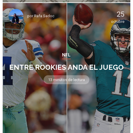
25
por
Rafa Sadoc
octubre
NFL
ENTRE ROOKIES ANDA EL JUEGO
13 minutos de lectura