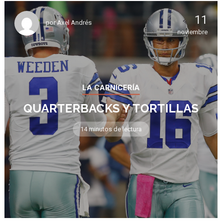
11
por
Axel Andrés
noviembre
LA CARNICERÍA
QUARTERBACKS Y TORTILLAS
14 minutos de lectura