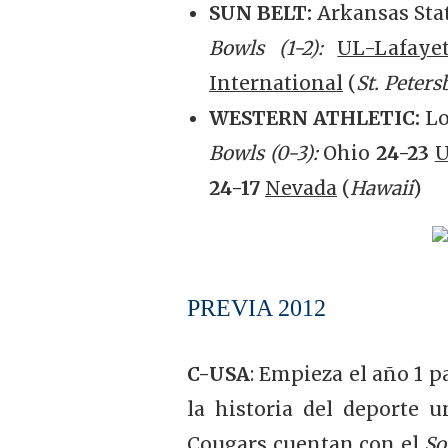
SUN BELT:
Arkansas Stat
Bowls (1-2):
UL-Lafayet
International
(
St. Peter
WESTERN ATHLETIC:
Lo
Bowls (0-3):
Ohio
24-23
U
24-17
Nevada
(
Hawaii
)
PREVIA 2012
C-USA
: Empieza el año 1 
la historia del deporte u
Cougars cuentan con el
S