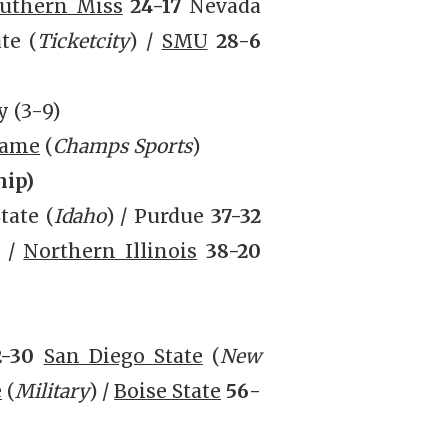
uthern Miss
24-17
Nevada
ate
(
Ticketcity
) /
SMU
28-6
y (3-9)
Dame
(
Champs Sports
)
hip)
tate
(
Idaho
) / Purdue
37-32
) /
Northern Illinois
38-20
2-30
San Diego State
(
New
e
(
Military
) /
Boise State
56-