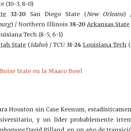
e (10-3, 8-0)
te
32-20
San Diego State
(
New Orleans
) 
sburg
) / Northern Illinois
38-20
Arkansas State
uisiana Tech (8-5, 6-1)
tah State
(
Idaho
) / TCU
31-24
Louisiana Tech
(
para Houston sin Case Keenum, estadísticamen
niversitario, y un líder probablemente irre
ophomore
David Pilland, en un año de transici