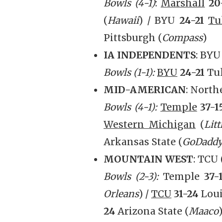
Bowls (4-1)
:
Marshall
20
(
Hawaii
) / BYU
24-21
Tu
Pittsburgh
(
Compass
)
IA INDEPENDENTS
: BYU
Bowls (1-1):
BYU
24-21
Tu
MID-AMERICAN
: North
Bowls (4-1):
Temple
37-1
Western Michigan
(
Litt
Arkansas State
(
GoDaddy
MOUNTAIN WEST
: TCU 
Bowls (2-3):
Temple
37-
Orleans
) /
TCU
31-24
Loui
24
Arizona State
(
Maaco