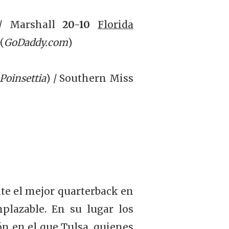
/ Marshall
20-10
Florida
(
GoDaddy.com
)
Poinsettia
) / Southern Miss
te el mejor quarterback en
mplazable. En su lugar los
ón en el que Tulsa, quienes