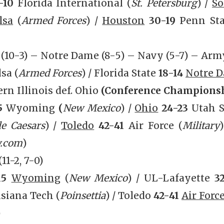
-10
Florida International (
St. Petersburg
) /
So
lsa
(
Armed Forces
) /
Houston
30-19
Penn St
 (10-3) – Notre Dame (8-5) – Navy (5-7) – Arm
lsa
(
Armed Forces
) / Florida State
18-14
Notre 
ern Illinois def. Ohio
(Conference Champions
5
Wyoming
(
New Mexico
) /
Ohio
24-23
Utah S
le Caesars
) /
Toledo
42-41
Air Force (
Military
.com
)
(11-2, 7-0)
15
Wyoming
(
New Mexico
) / UL-Lafayette
3
siana Tech
(
Poinsettia
) / Toledo
42-41
Air Forc
)