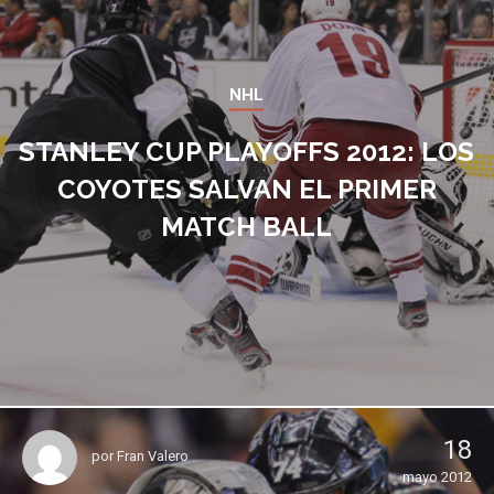
NHL
STANLEY CUP PLAYOFFS 2012: LOS
COYOTES SALVAN EL PRIMER
MATCH BALL
18
por
Fran Valero
mayo 2012