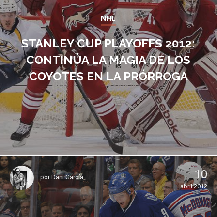
NHL
STANLEY CUP PLAYOFFS 2012:
CONTINÚA LA MAGIA DE LOS
COYOTES EN LA PRÓRROGA
10
por
Dani García
abril 2012