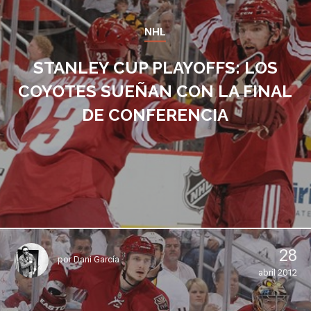
NHL
STANLEY CUP PLAYOFFS: LOS
COYOTES SUEÑAN CON LA FINAL
DE CONFERENCIA
28
por
Dani García
abril 2012