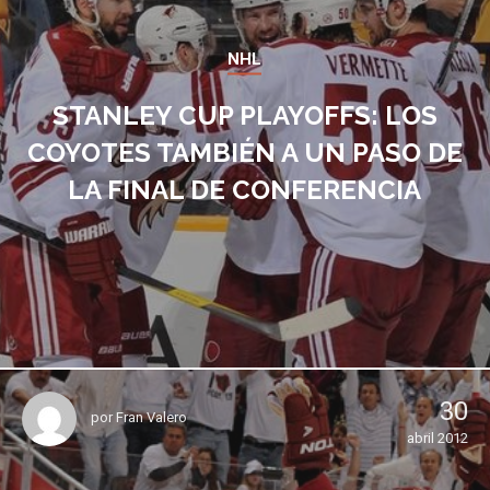
NHL
STANLEY CUP PLAYOFFS: LOS
COYOTES TAMBIÉN A UN PASO DE
LA FINAL DE CONFERENCIA
30
por
Fran Valero
abril 2012