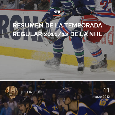
NHL
RESUMEN DE LA TEMPORADA
REGULAR 2011/12 DE LA NHL
11
por
Lázaro Ros
marzo 2012