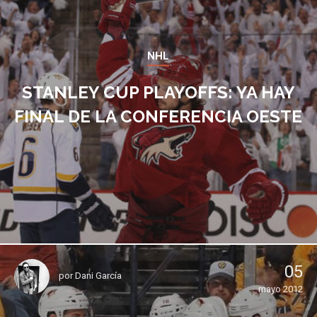
NHL
STANLEY CUP PLAYOFFS: YA HAY
FINAL DE LA CONFERENCIA OESTE
05
por
Dani García
mayo 2012