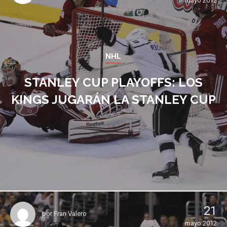
mayo 2012
NHL
STANLEY CUP PLAYOFFS: LOS
KINGS JUGARÁN LA STANLEY CUP
21
por
Fran Valero
mayo 2012