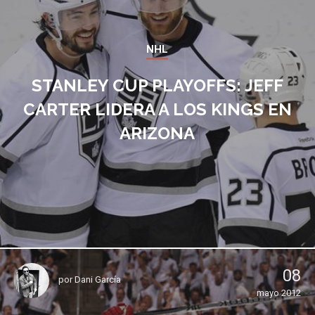
NHL
STANLEY CUP PLAYOFFS: JEFF
CARTER LIDERA A LOS KINGS EN
ARIZONA
08
por
Dani García
mayo 2012