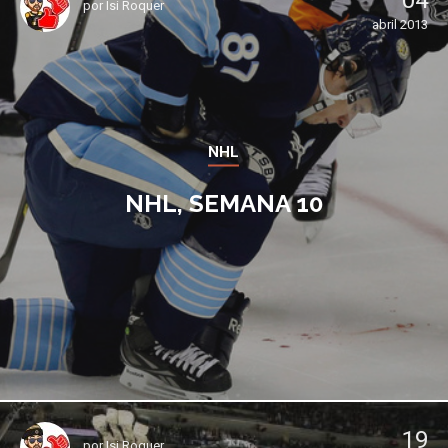
04
por
Isi Roquer
abril 2013
NHL
NHL, SEMANA 10
19
por
Isi Roquer