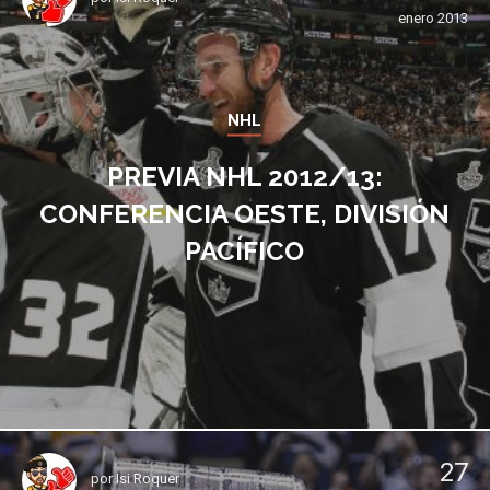
enero 2013
NHL
PREVIA NHL 2012/13:
CONFERENCIA OESTE, DIVISIÓN
PACÍFICO
27
por
Isi Roquer