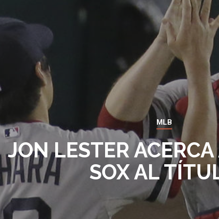
MLB
JON LESTER ACERCA 
SOX AL TÍTU