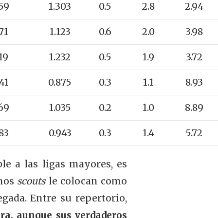
59
1.303
0.5
2.8
2.94
71
1.123
0.6
2.0
3.98
19
1.232
0.5
1.9
3.72
41
0.875
0.3
1.1
8.93
69
1.035
0.2
1.0
8.89
83
0.943
0.3
1.4
5.72
le a las ligas mayores, es
unos
scouts
le colocan como
gada. Entre su repertorio,
ra, aunque sus verdaderos