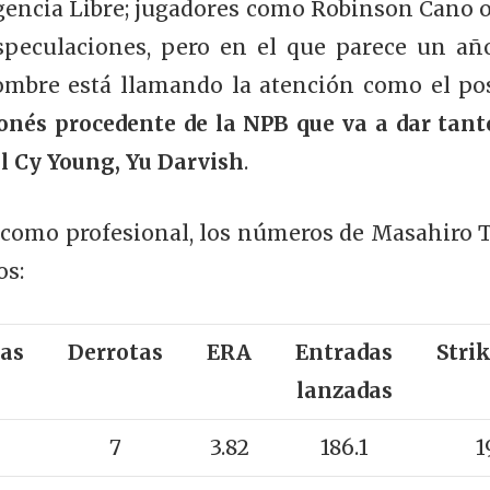
Agencia Libre; jugadores como Robinson Cano o
peculaciones, pero en el que parece un año
ombre está llamando la atención como el pos
onés procedente de la NPB que va a dar tan
l Cy Young, Yu Darvish
.
s como profesional, los números de Masahiro
os:
ias
Derrotas
ERA
Entradas
Stri
lanzadas
7
3.82
186.1
1