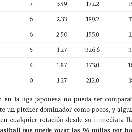
7
3.49
172.2
1
6
2.33
189.2
1
6
2.50
155.0
1
5
1.27
226.6
2
4
1.87
173.0
1
0
1.27
212.0
1
 en la liga japonesa no pueda ser comparab
te un pitcher dominador como pocos, y alg
en cualquier rotación desde su inmediata lle
stball que puede rozar las 96 millas por ho