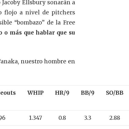
 Jacoby Ellsbury sonarán a
 flojo a nivel de pitchers
ible “bombazo” de la Free
to o más que hablar que su
 Tanaka, nuestro hombre en
keouts
WHIP
HR/9
BB/9
SO/BB
96
1.347
0.8
3.3
2.88