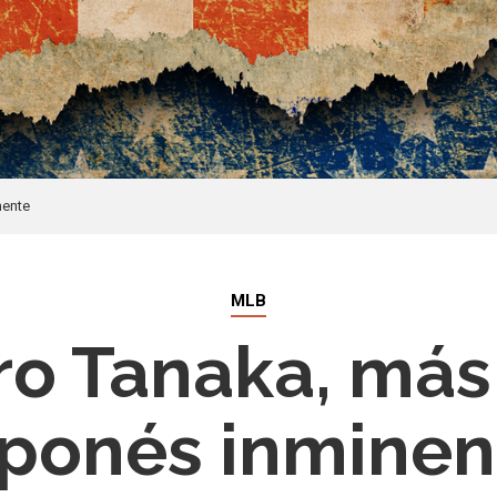
nente
MLB
o Tanaka, más
aponés inminen