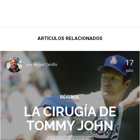
ARTÍCULOS RELACIONADOS
17
por
Ángel Carrillo
julio
BÉISBOL
LA CIRUGÍA DE
TOMMY JOHN