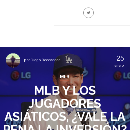
25
por
Diego Beccacece
enero
MLB
MLB Y LOS
JUGADORES
ASIÁTICOS, ¿VALE LA
PENA LA INVERSIÓN?