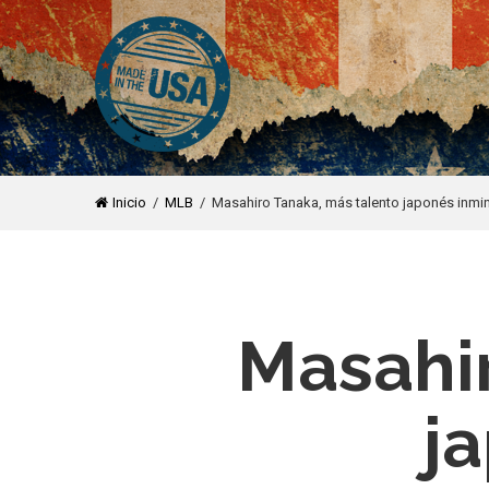
Inicio
/
MLB
/ Masahiro Tanaka, más talento japonés inmi
Masahir
j