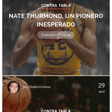
CONTRA TABLA
NATE THURMOND, UN PIONERO
INESPERADO
9 minutos de lectura
29
por
Charlie Encinas
abril
CONTRA TABLA