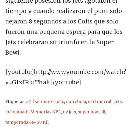
siguiente posesión los Jets agotaron el
tiempo y cuando realizaron el punt solo
dejaron 8 segundos a los Colts que solo
fueron una pequeña espera para que los
Jets celebraran su triunfo en la Super
Bowl.
[youtube]http://www.youtube.com/watch?
v=GIxIRkiThak[/youtube]
Etiquetas:
afl
,
baltimore colts
,
don shula
,
earl morrall
,
Jets
,
joe namath
,
Memorias NFL
,
ny jets
,
super bowl iii
,
temporada 68-69 nfl