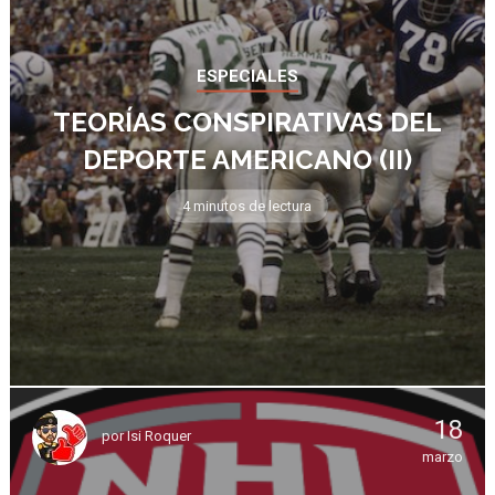
ESPECIALES
TEORÍAS CONSPIRATIVAS DEL
DEPORTE AMERICANO (II)
4 minutos de lectura
18
por
Isi Roquer
marzo