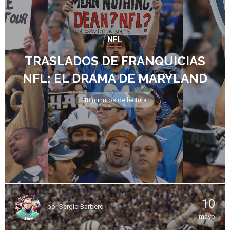
NFL
TRASLADOS DE FRANQUICIAS
NFL: EL DRAMA DE MARYLAND
18 minutos de lectura
10
por
Sergio Barbero
mayo