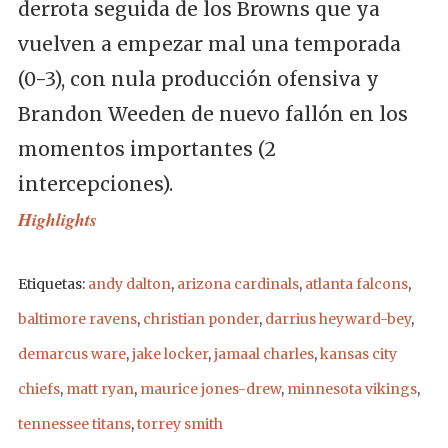
derrota seguida de los Browns que ya
vuelven a empezar mal una temporada
(0-3), con nula producción ofensiva y
Brandon Weeden de nuevo fallón en los
momentos importantes (2
intercepciones).
Highlights
Etiquetas:
andy dalton
,
arizona cardinals
,
atlanta falcons
,
baltimore ravens
,
christian ponder
,
darrius heyward-bey
,
demarcus ware
,
jake locker
,
jamaal charles
,
kansas city
chiefs
,
matt ryan
,
maurice jones-drew
,
minnesota vikings
,
tennessee titans
,
torrey smith