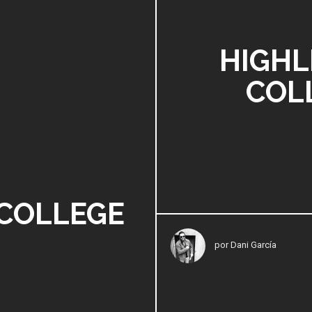
HIGHL
COL
 COLLEGE
por
Dani García