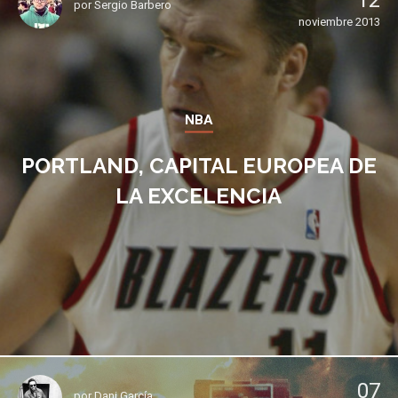
12
por
Sergio Barbero
noviembre 2013
NBA
PORTLAND, CAPITAL EUROPEA DE
LA EXCELENCIA
07
por
Dani García