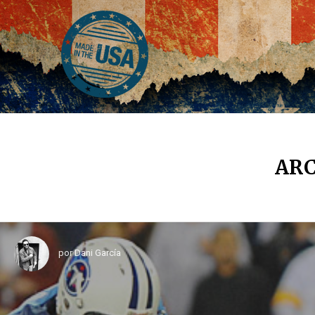
ARC
por
Dani García