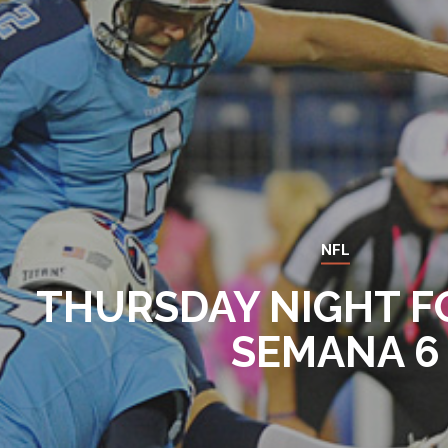
NFL
THURSDAY NIGHT F
SEMANA 6