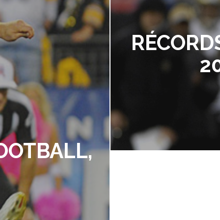
RÉCORDS
2
OOTBALL,