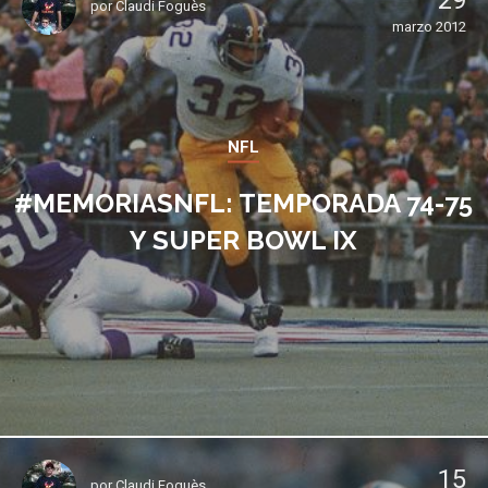
29
por
Claudi Foguès
marzo 2012
NFL
#MEMORIASNFL: TEMPORADA 74-75
Y SUPER BOWL IX
15
por
Claudi Foguès