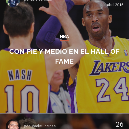
abril 2015
NBA
CON PIE Y MEDIO EN EL HALL OF
FAME
26
por
Charlie Encinas