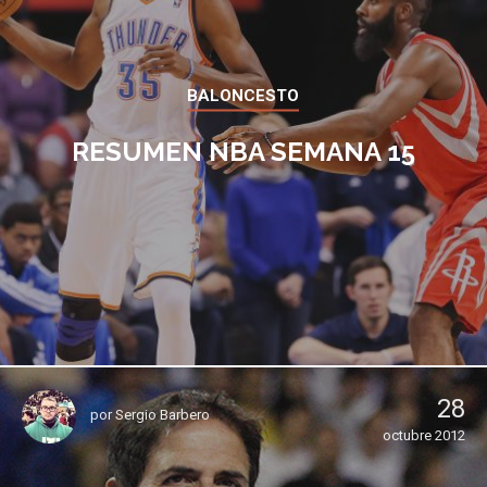
BALONCESTO
RESUMEN NBA SEMANA 15
28
por
Sergio Barbero
octubre 2012