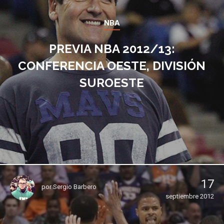
NBA
PREVIA NBA 2012/13:
CONFERENCIA OESTE, DIVISIÓN
SUROESTE
17
por
Sergio Barbero
septiembre 2012