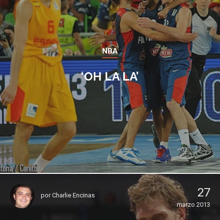
NBA
‘OH LA LA’
27
por
Charlie Encinas
marzo 2013