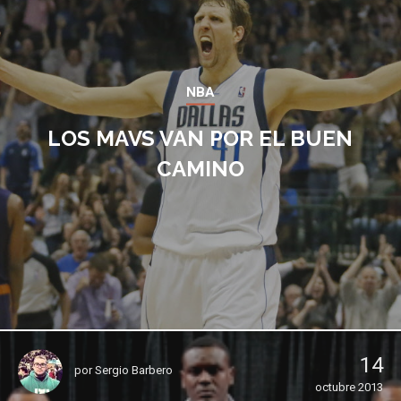
NBA
LOS MAVS VAN POR EL BUEN
CAMINO
14
por
Sergio Barbero
octubre 2013