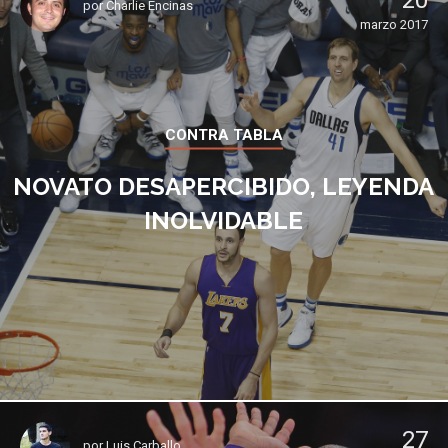
20
por
Charlie Encinas
marzo 2017
CONTRA TABLA
NOVATO DESAPERCIBIDO, LEYENDA
INOLVIDABLE
27
por
Luis Carballo