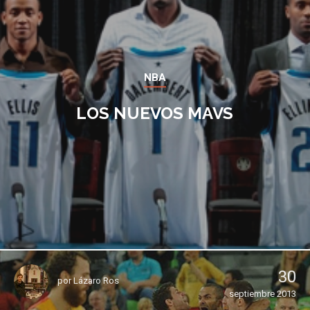
NBA
LOS NUEVOS MAVS
30
por
Lázaro Ros
septiembre 2013