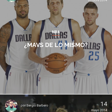
octubre 2014
NBA
¿MAVS DE LO MISMO?
14
por
Sergio Barbero
mayo 2014