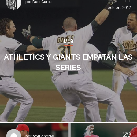
11
por
Dani García
octubre 2012
MLB
ATHLETICS Y GIANTS EMPATAN LAS
SERIES
29
por
Axel Andrés