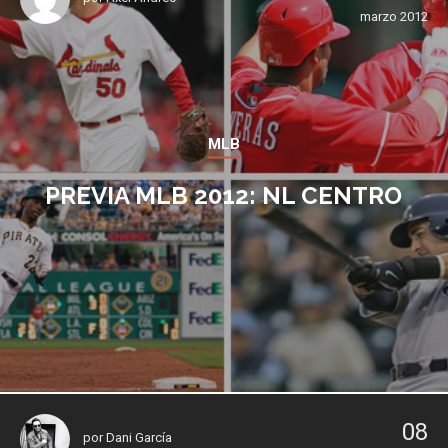
marzo 2012
MLB
PREVIA MLB 2012: NL CENTRO
08
por
Dani García