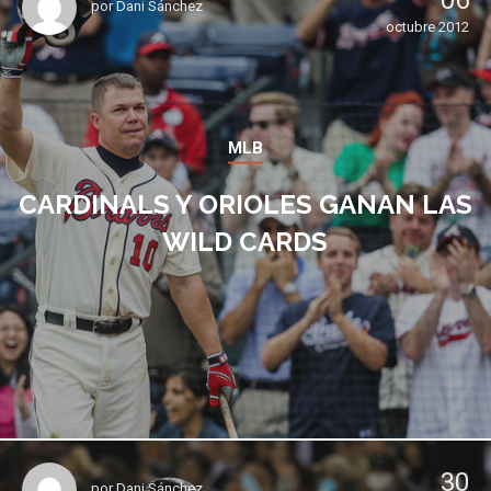
06
por
Dani Sánchez
octubre 2012
MLB
CARDINALS Y ORIOLES GANAN LAS
WILD CARDS
30
por
Dani Sánchez