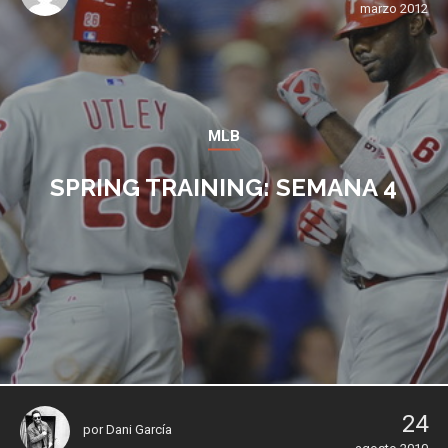
marzo 2012
MLB
SPRING TRAINING: SEMANA 4
24
por
Dani García