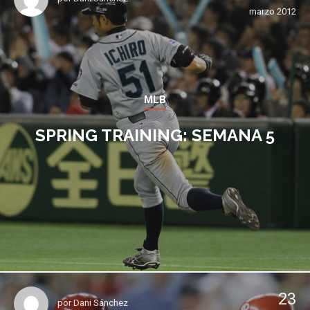
marzo 2012
MLB
SPRING TRAINING: SEMANA 5
23
por
Dani Sánchez