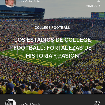
12
por
Víctor Soto
mayo 2015
COLLEGE FOOTBALL
LOS ESTADIOS DE COLLEGE
FOOTBALL: FORTALEZAS DE
HISTORIA Y PASIÓN
27
por
Dani García