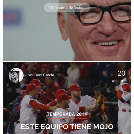
10 minutos de lectura
20
por
Dani García
octubre
TEMPORADA 2014
ESTE EQUIPO TIENE MOJO