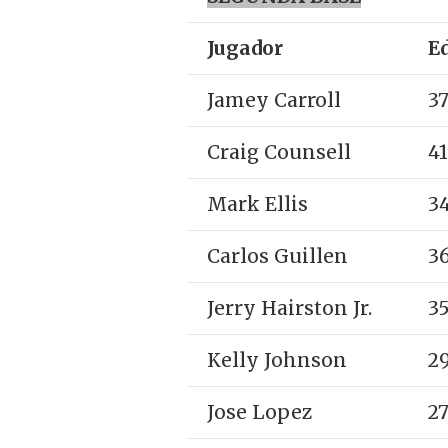
Jugador
E
Jamey Carroll
3
Craig Counsell
41
Mark Ellis
3
Carlos Guillen
3
Jerry Hairston Jr.
3
Kelly Johnson
2
Jose Lopez
2