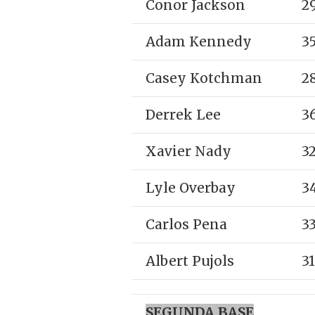
Conor Jackson
2
Adam Kennedy
3
Casey Kotchman
2
Derrek Lee
3
Xavier Nady
3
Lyle Overbay
3
Carlos Pena
3
Albert Pujols
31
SEGUNDA BASE