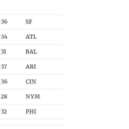
36
SF
34
ATL
31
BAL
37
ARI
36
CIN
28
NYM
32
PHI