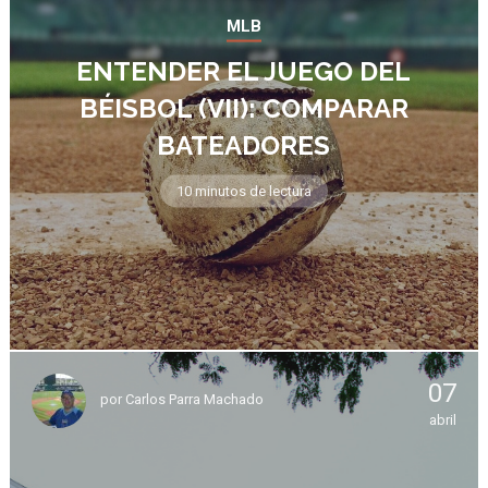
MLB
ENTENDER EL JUEGO DEL
BÉISBOL (VII): COMPARAR
BATEADORES
10 minutos de lectura
07
por
Carlos Parra Machado
abril