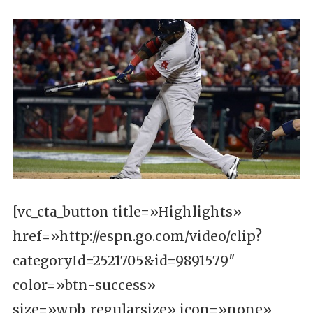
[vc_cta_button title=»Highlights»
href=»http://espn.go.com/video/clip?
categoryId=2521705&id=9891579″
color=»btn-success»
size=»wpb_regularsize» icon=»none»