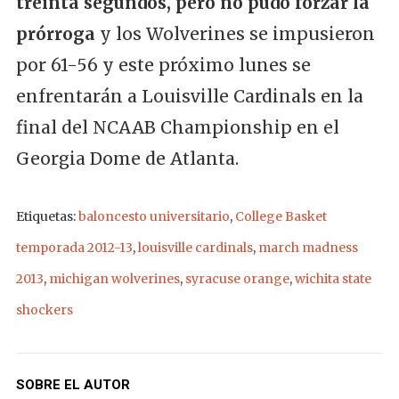
treinta segundos, pero no pudo forzar la
prórroga
y los Wolverines se impusieron
por 61-56 y este próximo lunes se
enfrentarán a Louisville Cardinals en la
final del NCAAB Championship en el
Georgia Dome de Atlanta.
Etiquetas:
baloncesto universitario
,
College Basket
temporada 2012-13
,
louisville cardinals
,
march madness
2013
,
michigan wolverines
,
syracuse orange
,
wichita state
shockers
SOBRE EL AUTOR