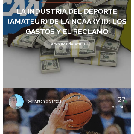
LA INDUSTRIA DEL DEPORTE
(AMATEUR) DE LA NCAA (Y II): LOS
GASTOS Y EL RECLAMO
19 minutos de lectura
27
por
Antonio Santos
octubre