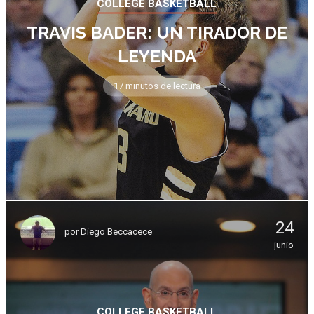
COLLEGE BASKETBALL
TRAVIS BADER: UN TIRADOR DE
LEYENDA
17 minutos de lectura
24
por
Diego Beccacece
junio
COLLEGE BASKETBALL