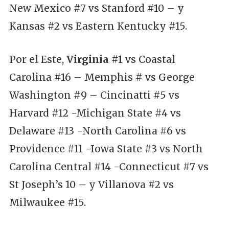
New Mexico #7 vs Stanford #10 – y
Kansas #2 vs Eastern Kentucky #15.
Por el Este,
Virginia #1
vs Coastal
Carolina #16 – Memphis # vs George
Washington #9 – Cincinatti #5 vs
Harvard #12 -Michigan State #4 vs
Delaware #13 -North Carolina #6 vs
Providence #11 -Iowa State #3 vs North
Carolina Central #14 -Connecticut #7 vs
St Joseph’s 10 – y Villanova #2 vs
Milwaukee #15.