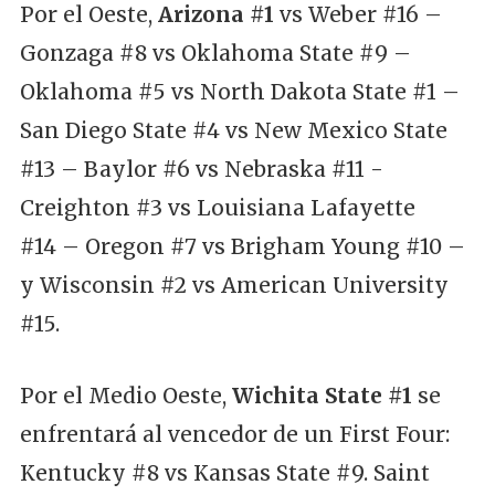
Por el Oeste,
Arizona #1
vs Weber #16 –
Gonzaga #8 vs Oklahoma State #9 –
Oklahoma #5 vs North Dakota State #1 –
San Diego State #4 vs New Mexico State
#13 – Baylor #6 vs Nebraska #11 -
Creighton #3 vs Louisiana Lafayette
#14 – Oregon #7 vs Brigham Young #10 –
y Wisconsin #2 vs American University
#15.
Por el Medio Oeste,
Wichita State #1
se
enfrentará al vencedor de un First Four:
Kentucky #8 vs Kansas State #9. Saint