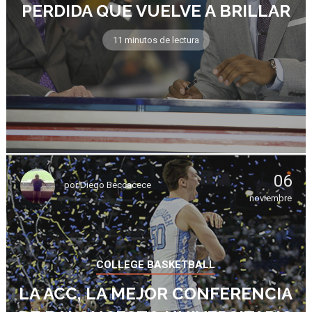
PERDIDA QUE VUELVE A BRILLAR
11 minutos de lectura
06
por
Diego Beccacece
noviembre
COLLEGE BASKETBALL
LA ACC, LA MEJOR CONFERENCIA