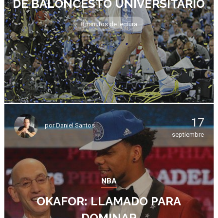
DE BALONCESTO UNIVERSITARIO
8 minutos de lectura
17
por
Daniel Santos
septiembre
NBA
OKAFOR: LLAMADO PARA
DOMINAR